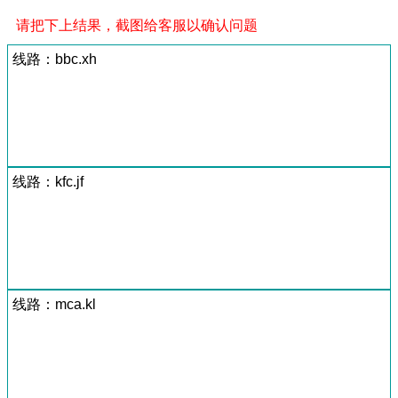
请把下上结果，截图给客服以确认问题
线路：bbc.xh
线路：kfc.jf
线路：mca.kl